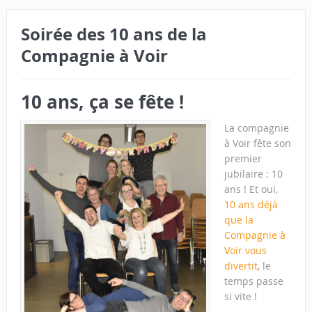
Soirée des 10 ans de la
Compagnie à Voir
10 ans, ça se fête !
La compagnie
à Voir fête son
premier
jubilaire : 10
ans ! Et oui,
10 ans déjà
que la
Compagnie à
Voir vous
divertit
, le
temps passe
si vite !