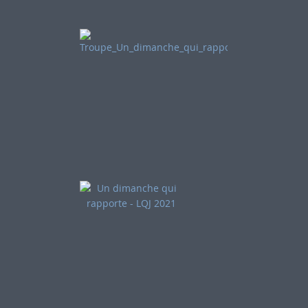
Comédien de la pièce "Un
dimanche qui rapporte" par
la Compagnie à Voir de
Châtillon